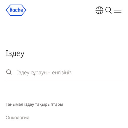
Іздеу
Іздеу
Type to search the site, press escape to clear
Танымал іздеу тақырыптары
Онкология