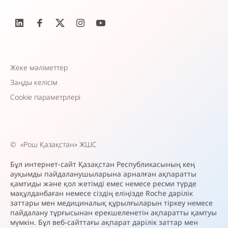
Жеке мәліметтер
Заңды келісім
Cookie параметрлері
©
«Рош Қазақстан» ЖШС
Бұл интернет-сайт Қазақстан Республикасының кең
ауқымды пайдаланушыларына арналған ақпаратты
қамтиды және қол жетімді емес немесе ресми түрде
мақұлданбаған немесе сіздің еліңізде Roche дәрілік
заттары мен медициналық құрылғыларын тіркеу немесе
пайдалану тұрғысынан ерекшеленетін ақпаратты қамтуы
мүмкін. Бұл веб-сайттағы ақпарат дәрілік заттар мен