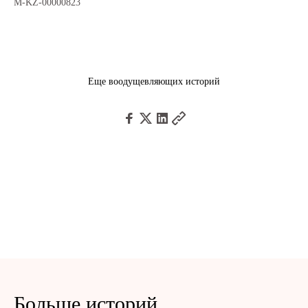
M-KZ-00000823
Еще воодущевляющих историй
Больше историй